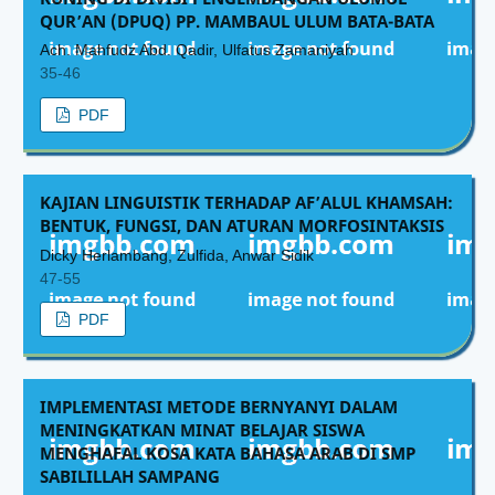
QUR’AN (DPUQ) PP. MAMBAUL ULUM BATA-BATA
Ach. Mahfudz Abd. Qadir, Ulfatus Zamaniyah
35-46
PDF
KAJIAN LINGUISTIK TERHADAP AF’ALUL KHAMSAH:
BENTUK, FUNGSI, DAN ATURAN MORFOSINTAKSIS
Dicky Herlambang, Zulfida, Anwar Sidik
47-55
PDF
IMPLEMENTASI METODE BERNYANYI DALAM
MENINGKATKAN MINAT BELAJAR SISWA
MENGHAFAL KOSA KATA BAHASA ARAB DI SMP
SABILILLAH SAMPANG