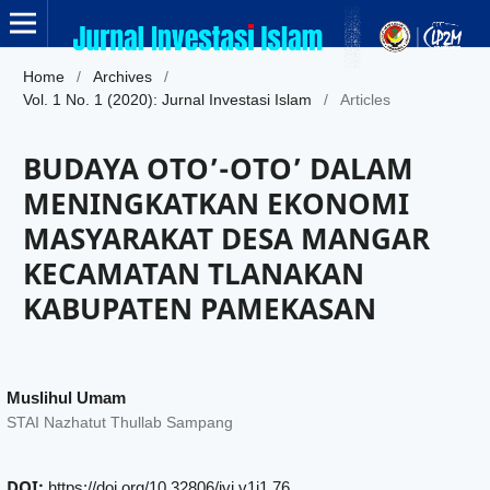
Home
/
Archives
/
Vol. 1 No. 1 (2020): Jurnal Investasi Islam
/
Articles
BUDAYA OTO’-OTO’ DALAM
MENINGKATKAN EKONOMI
MASYARAKAT DESA MANGAR
KECAMATAN TLANAKAN
KABUPATEN PAMEKASAN
Muslihul Umam
STAI Nazhatut Thullab Sampang
DOI:
https://doi.org/10.32806/ivi.v1i1.76