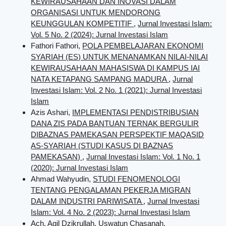
KEWIRAUSAHAAN DAN INOVASI DALAM
ORGANISASI UNTUK MENDORONG
KEUNGGULAN KOMPETITIF
,
Jurnal Investasi Islam:
Vol. 5 No. 2 (2024): Jurnal Investasi Islam
Fathori Fathori,
POLA PEMBELAJARAN EKONOMI
SYARIAH (ES) UNTUK MENANAMKAN NILAI-NILAI
KEWIRAUSAHAAN MAHASISWA DI KAMPUS IAI
NATA KETAPANG SAMPANG MADURA
,
Jurnal
Investasi Islam: Vol. 2 No. 1 (2021): Jurnal Investasi
Islam
Azis Ashari,
IMPLEMENTASI PENDISTRIBUSIAN
DANA ZIS PADA BANTUAN TERNAK BERGULIR
DIBAZNAS PAMEKASAN PERSPEKTIF MAQASID
AS-SYARIAH (STUDI KASUS DI BAZNAS
PAMEKASAN)
,
Jurnal Investasi Islam: Vol. 1 No. 1
(2020): Jurnal Investasi Islam
Ahmad Wahyudin,
STUDI FENOMENOLOGI
TENTANG PENGALAMAN PEKERJA MIGRAN
DALAM INDUSTRI PARIWISATA
,
Jurnal Investasi
Islam: Vol. 4 No. 2 (2023): Jurnal Investasi Islam
Ach. Agil Dzikrullah, Uswatun Chasanah,