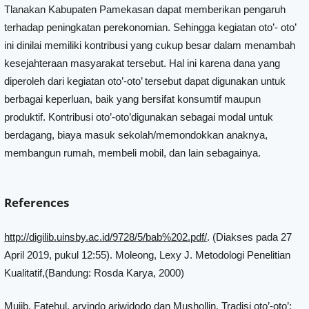
Tlanakan Kabupaten Pamekasan dapat memberikan pengaruh
terhadap peningkatan perekonomian. Sehingga kegiatan oto’- oto’
ini dinilai memiliki kontribusi yang cukup besar dalam menambah
kesejahteraan masyarakat tersebut. Hal ini karena dana yang
diperoleh dari kegiatan oto’-oto’ tersebut dapat digunakan untuk
berbagai keperluan, baik yang bersifat konsumtif maupun
produktif. Kontribusi oto’-oto’digunakan sebagai modal untuk
berdagang, biaya masuk sekolah/memondokkan anaknya,
membangun rumah, membeli mobil, dan lain sebagainya.
References
http://digilib.uinsby.ac.id/9728/5/bab%202.pdf/
. (Diakses pada 27
April 2019, pukul 12:55). Moleong, Lexy J. Metodologi Penelitian
Kualitatif,(Bandung: Rosda Karya, 2000)
Mujib, Fatehul, arvindo ariwidodo dan Mushollin, Tradisi oto’-oto’: