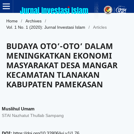
Home
/
Archives
/
Vol. 1 No. 1 (2020): Jurnal Investasi Islam
/
Articles
BUDAYA OTO’-OTO’ DALAM
MENINGKATKAN EKONOMI
MASYARAKAT DESA MANGAR
KECAMATAN TLANAKAN
KABUPATEN PAMEKASAN
Muslihul Umam
STAI Nazhatut Thullab Sampang
DOI:
https://doi.org/10.32806/ivi.v1i1.76