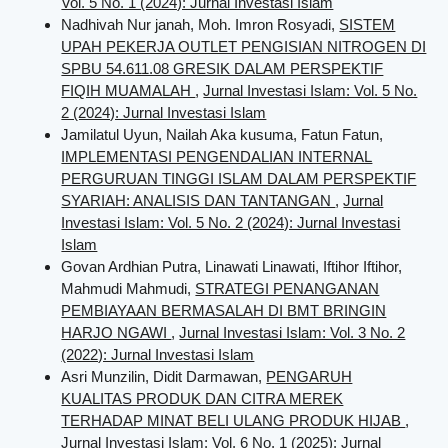
Vol. 5 No. 1 (2024): Jurnal Investasi Islam
Nadhivah Nur janah, Moh. Imron Rosyadi,
SISTEM
UPAH PEKERJA OUTLET PENGISIAN NITROGEN DI
SPBU 54.611.08 GRESIK DALAM PERSPEKTIF
FIQIH MUAMALAH
,
Jurnal Investasi Islam: Vol. 5 No.
2 (2024): Jurnal Investasi Islam
Jamilatul Uyun, Nailah Aka kusuma, Fatun Fatun,
IMPLEMENTASI PENGENDALIAN INTERNAL
PERGURUAN TINGGI ISLAM DALAM PERSPEKTIF
SYARIAH: ANALISIS DAN TANTANGAN
,
Jurnal
Investasi Islam: Vol. 5 No. 2 (2024): Jurnal Investasi
Islam
Govan Ardhian Putra, Linawati Linawati, Iftihor Iftihor,
Mahmudi Mahmudi,
STRATEGI PENANGANAN
PEMBIAYAAN BERMASALAH DI BMT BRINGIN
HARJO NGAWI
,
Jurnal Investasi Islam: Vol. 3 No. 2
(2022): Jurnal Investasi Islam
Asri Munzilin, Didit Darmawan,
PENGARUH
KUALITAS PRODUK DAN CITRA MEREK
TERHADAP MINAT BELI ULANG PRODUK HIJAB
,
Jurnal Investasi Islam: Vol. 6 No. 1 (2025): Jurnal