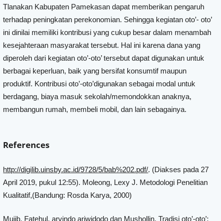
Tlanakan Kabupaten Pamekasan dapat memberikan pengaruh
terhadap peningkatan perekonomian. Sehingga kegiatan oto’- oto’
ini dinilai memiliki kontribusi yang cukup besar dalam menambah
kesejahteraan masyarakat tersebut. Hal ini karena dana yang
diperoleh dari kegiatan oto’-oto’ tersebut dapat digunakan untuk
berbagai keperluan, baik yang bersifat konsumtif maupun
produktif. Kontribusi oto’-oto’digunakan sebagai modal untuk
berdagang, biaya masuk sekolah/memondokkan anaknya,
membangun rumah, membeli mobil, dan lain sebagainya.
References
http://digilib.uinsby.ac.id/9728/5/bab%202.pdf/
. (Diakses pada 27
April 2019, pukul 12:55). Moleong, Lexy J. Metodologi Penelitian
Kualitatif,(Bandung: Rosda Karya, 2000)
Mujib, Fatehul, arvindo ariwidodo dan Mushollin, Tradisi oto’-oto’: