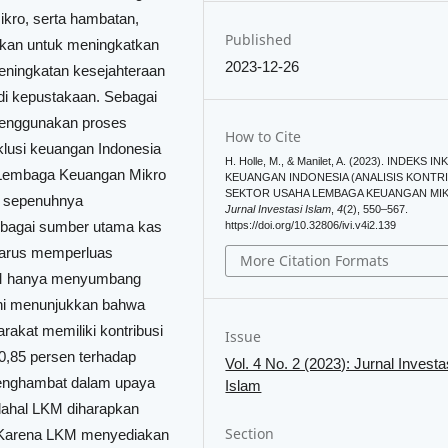
ikro, serta hambatan,
Published
jakan untuk meningkatkan
2023-12-26
peningkatan kesejahteraan
di kepustakaan. Sebagai
n menggunakan proses
How to Cite
inklusi keuangan Indonesia
H. Holle, M., & Manilet, A. (2023). INDEKS IN
 Lembaga Keuangan Mikro
KEUANGAN INDONESIA (ANALISIS KONTR
SEKTOR USAHA LEMBAGA KEUANGAN MIK
m sepenuhnya
Jurnal Investasi Islam
,
4
(2), 550–567.
ebagai sumber utama kas
https://doi.org/10.32806/ivi.v4i2.139
harus memperluas
More Citation Formats
LKM hanya menyumbang
 ini menunjukkan bahwa
kat memiliki kontribusi
Issue
i 0,85 persen terhadap
Vol. 4 No. 2 (2023): Jurnal Investa
 penghambat dalam upaya
Islam
adahal LKM diharapkan
Section
 Karena LKM menyediakan