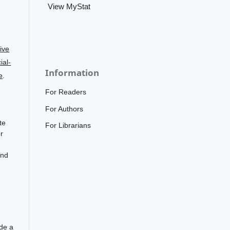
View MyStat
ive
al-
Information
e
.
For Readers
For Authors
te
For Librarians
r
and
ide a