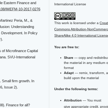
ddle Eastern Finance and
International License
0.1108/IMEFM-10-2017-0276
 Martinez Peria, M., &
This work is licensed under a
Creat
clusion: Understanding
Commons Attribution-NonCommerci
 Development. In Policy
ShareAlike 4.0 International Licens
).
You are free to:
s of Microfinance Capital
hana. SVU-International
Share
— copy and redistribu
the material in any medium o
format
Adapt
— remix, transform, 
build upon the material
. Small firm growth. In
6, Issue 2).
Under the following terms:
Attribution
— You must
8). Finance for all?
give
appropriate credit
, prov