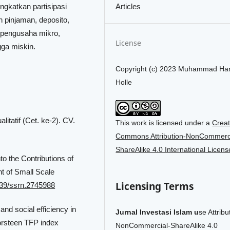
Articles
ngkatkan partisipasi
n pinjaman, deposito,
 pengusaha mikro,
License
ga miskin.
Copyright (c) 2023 Muhammad Ha
Holle
litatif (Cet. ke-2). CV.
This work is licensed under a
Creat
Commons Attribution-NonCommerci
ShareAlike 4.0 International Licens
to the Contributions of
t of Small Scale
Licensing Terms
2139/ssrn.2745988
and social efficiency in
Jurnal Investasi Islam u
se Attribu
orsteen TFP index
NonCommercial-ShareAlike 4.0