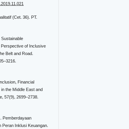
ef.2019.11.021
itatif (Cet. 36). PT.
n Sustainable
 Perspective of Inclusive
he Belt and Road.
05–3216.
nclusion, Financial
 in the Middle East and
e, 57(9), 2699–2738.
20). Pemberdayaan
Peran Inklusi Keuangan.