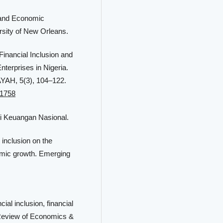
n and Economic
sity of New Orleans.
 Financial Inclusion and
terprises in Nigeria.
YAH, 5(3), 104–122.
.1758
si Keuangan Nasional.
l inclusion on the
omic growth. Emerging
ial inclusion, financial
l Review of Economics &