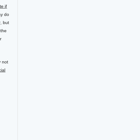
te if
ay do
, but
 the
r
 not
ial