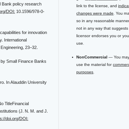
ld Bank policy research
link to the license, and
indica
.org/DOI:
10.1596/978-0-
changes were made
. You m
so in any reasonable manner
not in any way that suggests
apabilities for innovation
licensor endorses you or you
. International
use.
 Engineering, 23–32.
NonCommercial
— You may
ed by Small Finance Banks
use the material for
commerc
purposes
.
. In Alauddin University
o TitleFinancial
titutions (J. N. M. and J.
s://doi.org/DOI: