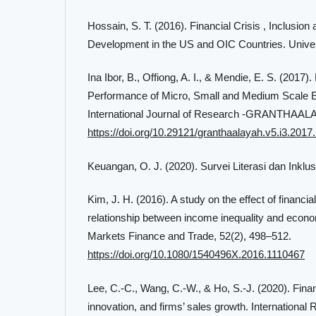
Hossain, S. T. (2016). Financial Crisis , Inclusio
Development in the US and OIC Countries. Univer
Ina Ibor, B., Offiong, A. I., & Mendie, E. S. (2017).
Performance of Micro, Small and Medium Scale En
International Journal of Research -GRANTHAALA
https://doi.org/10.29121/granthaalayah.v5.i3.2017
Keuangan, O. J. (2020). Survei Literasi dan Inklu
Kim, J. H. (2016). A study on the effect of financia
relationship between income inequality and econ
Markets Finance and Trade, 52(2), 498–512.
https://doi.org/10.1080/1540496X.2016.1110467
Lee, C.-C., Wang, C.-W., & Ho, S.-J. (2020). Financ
innovation, and firms’ sales growth. Internationa