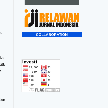
n.
COLLABORATION
ive
al-
e
.
tion-