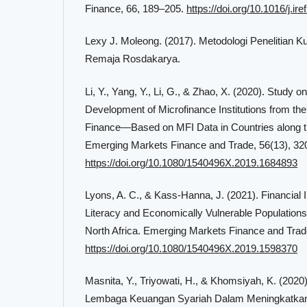
Finance, 66, 189–205.
https://doi.org/10.1016/j.ir
Lexy J. Moleong. (2017). Metodologi Penelitian Kual
Remaja Rosdakarya.
Li, Y., Yang, Y., Li, G., & Zhao, X. (2020). Study o
Development of Microfinance Institutions from the
Finance—Based on MFI Data in Countries along t
Emerging Markets Finance and Trade, 56(13), 32
https://doi.org/10.1080/1540496X.2019.1684893
Lyons, A. C., & Kass-Hanna, J. (2021). Financial I
Literacy and Economically Vulnerable Populations
North Africa. Emerging Markets Finance and Trad
https://doi.org/10.1080/1540496X.2019.1598370
Masnita, Y., Triyowati, H., & Khomsiyah, K. (20
Lembaga Keuangan Syariah Dalam Meningkatkan 