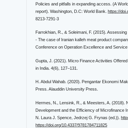
Policies and pitfalls in expanding access. (A Wor
report). Washington, D.C: World Bank.
https://doi
8213-7291-3
Farrokhian, R., & Soleimani, F. (2015). Assessing c
- The case of Iranian kalleh meat product company
Conference on Operation Excellence and Service
Gupta, J. (2021). Micro Finance Activities Offer
in India. 4(6), 127–131.
H. Abdul Wahab. (2020). Pengantar Ekonomi Makro
Press. Alauddin University Press.
Hermes, N., Lensink, R., & Meesters, A. (2018). N
Development and the Efficiency of Microfinance Ins
N. Laura J. Spence, Jedrzej G. Frynas (ed.)).
http
https://doi.org/10.4337/9781784711825