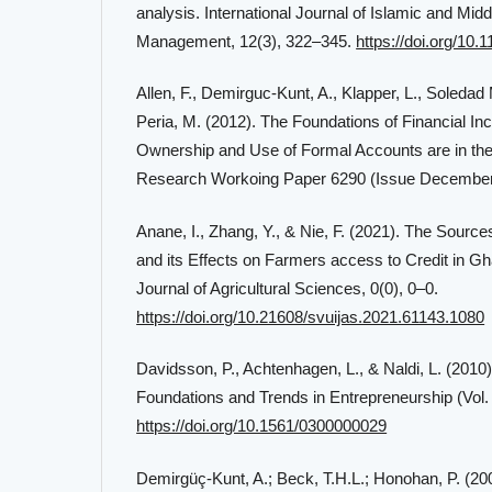
analysis. International Journal of Islamic and Mi
Management, 12(3), 322–345.
https://doi.org/1
Allen, F., Demirguc-Kunt, A., Klapper, L., Soledad
Peria, M. (2012). The Foundations of Financial In
Ownership and Use of Formal Accounts are in the
Research Workoing Paper 6290 (Issue December
Anane, I., Zhang, Y., & Nie, F. (2021). The Source
and its Effects on Farmers access to Credit in G
Journal of Agricultural Sciences, 0(0), 0–0.
https://doi.org/10.21608/svuijas.2021.61143.1080
Davidsson, P., Achtenhagen, L., & Naldi, L. (2010)
Foundations and Trends in Entrepreneurship (Vol. 
https://doi.org/10.1561/0300000029
Demirgüç-Kunt, A.; Beck, T.H.L.; Honohan, P. (200