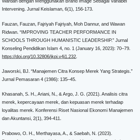
Wardah dengan Menggunakan Brand Image Sebagai Variabel
Intervening. Jurnal Keislaman, 6(1), 156-173.
Fauzan, Fauzan, Fajriyah Fajriyah, Moh Dannur, and Wawan
Ridwan. “IMPROVING TEACHER PERFORMANCE IN
SCHOOLS THROUGH HUMANISTIC LEADERSHIP.” Jurnal
Konseling Pendidikan Islam 4, no. 1 (January 16, 2023): 70–79.
https://doi.org/10.32806/jkpi.v4i1.232
.
Jaworski, BJ. “Manajemen Citra Konsep Merek Yang Strategis.”
Jurnal Pemasaran 4 (1986): 135–45.
Khasanah, S. H., Ariani, N., & Argo, J. G. (2021). Analisis citra
merek, kepercayaan merek, dan kepuasan merek terhadap
loyalitas merek. Konferensi Riset Nasional Ekonomi Manajemen
dan Akuntansi, 2(1), 394-411.
Prabowo, O. H., Merthayasa, A., & Saebah, N. (2023).