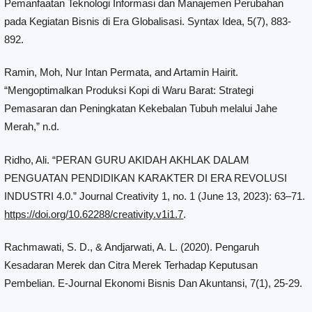
Pemanfaatan Teknologi Informasi dan Manajemen Perubahan
pada Kegiatan Bisnis di Era Globalisasi. Syntax Idea, 5(7), 883-
892.
Ramin, Moh, Nur Intan Permata, and Artamin Hairit.
“Mengoptimalkan Produksi Kopi di Waru Barat: Strategi
Pemasaran dan Peningkatan Kekebalan Tubuh melalui Jahe
Merah,” n.d.
Ridho, Ali. “PERAN GURU AKIDAH AKHLAK DALAM
PENGUATAN PENDIDIKAN ‎KARAKTER DI ERA REVOLUSI
INDUSTRI 4.0‎.” Journal Creativity 1, no. 1 (June 13, 2023): 63–71.
https://doi.org/10.62288/creativity.v1i1.7
.
Rachmawati, S. D., & Andjarwati, A. L. (2020). Pengaruh
Kesadaran Merek dan Citra Merek Terhadap Keputusan
Pembelian. E-Journal Ekonomi Bisnis Dan Akuntansi, 7(1), 25-29.