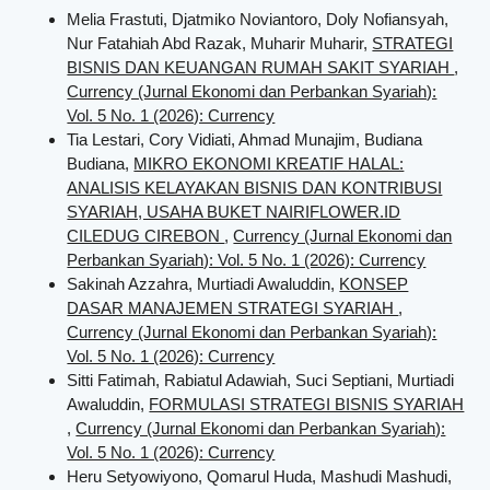
Melia Frastuti, Djatmiko Noviantoro, Doly Nofiansyah,
Nur Fatahiah Abd Razak, Muharir Muharir,
STRATEGI
BISNIS DAN KEUANGAN RUMAH SAKIT SYARIAH
,
Currency (Jurnal Ekonomi dan Perbankan Syariah):
Vol. 5 No. 1 (2026): Currency
Tia Lestari, Cory Vidiati, Ahmad Munajim, Budiana
Budiana,
MIKRO EKONOMI KREATIF HALAL:
ANALISIS KELAYAKAN BISNIS DAN KONTRIBUSI
SYARIAH, USAHA BUKET NAIRIFLOWER.ID
CILEDUG CIREBON
,
Currency (Jurnal Ekonomi dan
Perbankan Syariah): Vol. 5 No. 1 (2026): Currency
Sakinah Azzahra, Murtiadi Awaluddin,
KONSEP
DASAR MANAJEMEN STRATEGI SYARIAH
,
Currency (Jurnal Ekonomi dan Perbankan Syariah):
Vol. 5 No. 1 (2026): Currency
Sitti Fatimah, Rabiatul Adawiah, Suci Septiani, Murtiadi
Awaluddin,
FORMULASI STRATEGI BISNIS SYARIAH
,
Currency (Jurnal Ekonomi dan Perbankan Syariah):
Vol. 5 No. 1 (2026): Currency
Heru Setyowiyono, Qomarul Huda, Mashudi Mashudi,