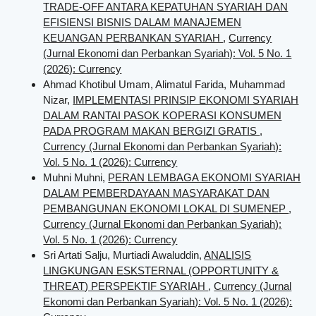
TRADE-OFF ANTARA KEPATUHAN SYARIAH DAN
EFISIENSI BISNIS DALAM MANAJEMEN
KEUANGAN PERBANKAN SYARIAH
,
Currency
(Jurnal Ekonomi dan Perbankan Syariah): Vol. 5 No. 1
(2026): Currency
Ahmad Khotibul Umam, Alimatul Farida, Muhammad
Nizar,
IMPLEMENTASI PRINSIP EKONOMI SYARIAH
DALAM RANTAI PASOK KOPERASI KONSUMEN
PADA PROGRAM MAKAN BERGIZI GRATIS
,
Currency (Jurnal Ekonomi dan Perbankan Syariah):
Vol. 5 No. 1 (2026): Currency
Muhni Muhni,
PERAN LEMBAGA EKONOMI SYARIAH
DALAM PEMBERDAYAAN MASYARAKAT DAN
PEMBANGUNAN EKONOMI LOKAL DI SUMENEP
,
Currency (Jurnal Ekonomi dan Perbankan Syariah):
Vol. 5 No. 1 (2026): Currency
Sri Artati Salju, Murtiadi Awaluddin,
ANALISIS
LINGKUNGAN ESKSTERNAL (OPPORTUNITY &
THREAT) PERSPEKTIF SYARIAH
,
Currency (Jurnal
Ekonomi dan Perbankan Syariah): Vol. 5 No. 1 (2026):