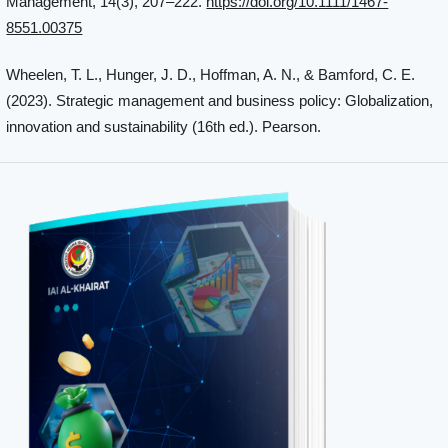
Management, 14(3), 207–222.
https://doi.org/10.1111/1467-
8551.00375
Wheelen, T. L., Hunger, J. D., Hoffman, A. N., & Bamford, C. E.
(2023). Strategic management and business policy: Globalization,
innovation and sustainability (16th ed.). Pearson.