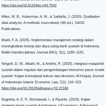
https://doi.org/10.61104/jq.v4i3.7042
Miles, M. B., Huberman, A. M., & Saldaña, J. (2020). Qualitative
data analysis: A methods sourcebook (4th ed.). SAGE
Publications.
Mukti, F. A. (2025). Implementasi manajemen strategi dalam
meningkatkan kinerja dan daya saing bank syariah di Indonesia.
Maliki Interdisciplinary Journal (MIJ), 3(1), 1185–1191.
Ningsih, D. W., Albahi, M., & Andrini, R. (2025). Integrasi maqashid
syariah dalam regulasi dan pengembangan instrumen pasar modal
syariah: Kajian konseptual hukum dan ekonomi. Al-Huquq: Journal
of Indonesian Islamic Economic Law, 7(2), 134–153.
https://doi.org/10.19105/alhuquq.v7i2.22168
Nugraha, A. E. P., Murniawati, I., & Riyanto. (2019). Kajian
strategis bisnis syariah di Indonesia. I-Economics: A Research