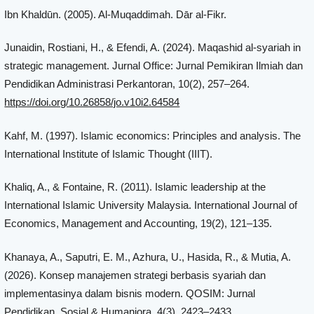
Ibn Khaldūn. (2005). Al-Muqaddimah. Dār al-Fikr.
Junaidin, Rostiani, H., & Efendi, A. (2024). Maqashid al-syariah in
strategic management. Jurnal Office: Jurnal Pemikiran Ilmiah dan
Pendidikan Administrasi Perkantoran, 10(2), 257–264.
https://doi.org/10.26858/jo.v10i2.64584
Kahf, M. (1997). Islamic economics: Principles and analysis. The
International Institute of Islamic Thought (IIIT).
Khaliq, A., & Fontaine, R. (2011). Islamic leadership at the
International Islamic University Malaysia. International Journal of
Economics, Management and Accounting, 19(2), 121–135.
Khanaya, A., Saputri, E. M., Azhura, U., Hasida, R., & Mutia, A.
(2026). Konsep manajemen strategi berbasis syariah dan
implementasinya dalam bisnis modern. QOSIM: Jurnal
Pendidikan, Sosial & Humaniora, 4(3), 2423–2433.