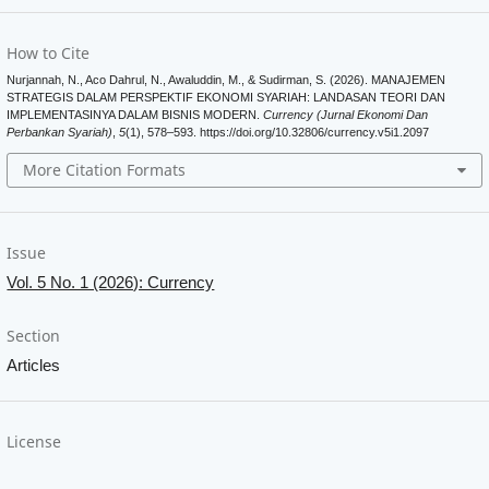
How to Cite
Nurjannah, N., Aco Dahrul, N., Awaluddin, M., & Sudirman, S. (2026). MANAJEMEN
STRATEGIS DALAM PERSPEKTIF EKONOMI SYARIAH: LANDASAN TEORI DAN
IMPLEMENTASINYA DALAM BISNIS MODERN.
Currency (Jurnal Ekonomi Dan
Perbankan Syariah)
,
5
(1), 578–593. https://doi.org/10.32806/currency.v5i1.2097
More Citation Formats
Issue
Vol. 5 No. 1 (2026): Currency
Section
Articles
License