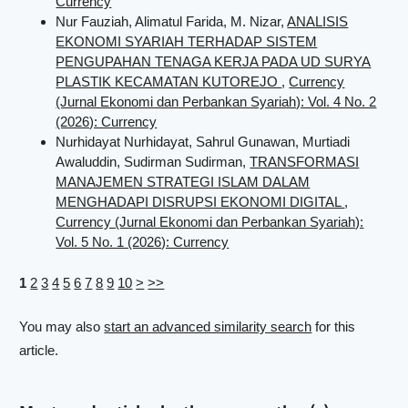
Currency
Nur Fauziah, Alimatul Farida, M. Nizar,
ANALISIS
EKONOMI SYARIAH TERHADAP SISTEM
PENGUPAHAN TENAGA KERJA PADA UD SURYA
PLASTIK KECAMATAN KUTOREJO
,
Currency
(Jurnal Ekonomi dan Perbankan Syariah): Vol. 4 No. 2
(2026): Currency
Nurhidayat Nurhidayat, Sahrul Gunawan, Murtiadi
Awaluddin, Sudirman Sudirman,
TRANSFORMASI
MANAJEMEN STRATEGI ISLAM DALAM
MENGHADAPI DISRUPSI EKONOMI DIGITAL
,
Currency (Jurnal Ekonomi dan Perbankan Syariah):
Vol. 5 No. 1 (2026): Currency
1
2
3
4
5
6
7
8
9
10
>
>>
You may also
start an advanced similarity search
for this
article.