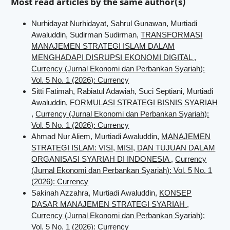
Most read articles by the same author(s)
Nurhidayat Nurhidayat, Sahrul Gunawan, Murtiadi
Awaluddin, Sudirman Sudirman,
TRANSFORMASI
MANAJEMEN STRATEGI ISLAM DALAM
MENGHADAPI DISRUPSI EKONOMI DIGITAL
,
Currency (Jurnal Ekonomi dan Perbankan Syariah):
Vol. 5 No. 1 (2026): Currency
Sitti Fatimah, Rabiatul Adawiah, Suci Septiani, Murtiadi
Awaluddin,
FORMULASI STRATEGI BISNIS SYARIAH
,
Currency (Jurnal Ekonomi dan Perbankan Syariah):
Vol. 5 No. 1 (2026): Currency
Ahmad Nur Aliem, Murtiadi Awaluddin,
MANAJEMEN
STRATEGI ISLAM: VISI, MISI, DAN TUJUAN DALAM
ORGANISASI SYARIAH DI INDONESIA
,
Currency
(Jurnal Ekonomi dan Perbankan Syariah): Vol. 5 No. 1
(2026): Currency
Sakinah Azzahra, Murtiadi Awaluddin,
KONSEP
DASAR MANAJEMEN STRATEGI SYARIAH
,
Currency (Jurnal Ekonomi dan Perbankan Syariah):
Vol. 5 No. 1 (2026): Currency