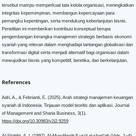
tersebut mampu memperkuat tata kelola organisasi, meningkatkan
integritas kepemimpinan, membangun kepercayaan para
pemangku kepentingan, serta mendukung keberlanjutan bisnis.
Penelitian ini memberikan kontribusi konseptual berupa
pengembangan kerangka manajemen strategis berbasis ekonomi
syariah yang relevan dalam menghadapi tantangan globalisasi dan
transformasi digital serta menjadi alternatif bagi organisasi dalam
mewujudkan bisnis yang kompetitif, beretika, dan berkelanjutan.
References
Adri, A., & Febrianti, E. (2025). Arah strategi manajemen keuangan
syariah di Indonesia: Tinjauan model teoritis dan aplikasi. Journal
of Management and Sharia Business, 3(1).
https://doi.org/10.30983/v2i2.9259
Al-Shāṭibī, A. I. (1997). Al-Muwāfaqāt fī uṣūl al-sharī‘ah (Vols. 1–4).