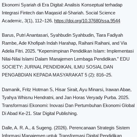
Ekonomi Syariah di Era Digital: Analisis Konseptual terhadap
Integrasi Fintech dan Maqasid al-Shariah. Social Science
Academic, 3(1), 112–126.
https://doi.org/10.37680/ssa.9544
Barus, Putri Anantasari, Syahbudin Syahbudin, Tiara Fadiyah
Rambe, Ade Khofipah Indah Harahap, Raihani Raihani, and Via
Adelia Fitri. 2025. “Kepemimpinan Pendidikan Islam: Implementasi
Nilai-Nilai Islami Dalam Manajemen Lembaga Pendidikan.” EDU
SOCIETY: JURNAL PENDIDIKAN, ILMU SOSIAL DAN
PENGABDIAN KEPADA MASYARAKAT 5 (2): 816–25.
Damanik, Fritz Hotman S, Hisar Sirait, Ayu Minarsi, Irawan Abae,
Tyahya Whisnu Hendratni, and Jan Horas Veryady Purba. 2025.
Transformasi Ekonomi: Inovasi Dan Pertumbuhan Ekonomi Global
Di Abad Ke-21. Star Digital Publishing.
Dalle, A. R. A., & Sugeng. (2026). Perencanaan Strategis Sistem
Informasi Manajemen untuk Transformasi Digital Pendidikan