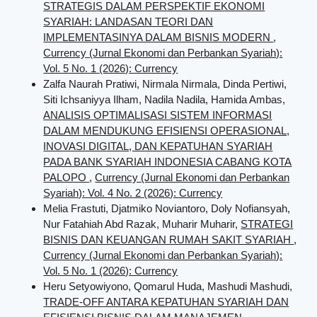
STRATEGIS DALAM PERSPEKTIF EKONOMI
SYARIAH: LANDASAN TEORI DAN
IMPLEMENTASINYA DALAM BISNIS MODERN
,
Currency (Jurnal Ekonomi dan Perbankan Syariah):
Vol. 5 No. 1 (2026): Currency
Zalfa Naurah Pratiwi, Nirmala Nirmala, Dinda Pertiwi,
Siti Ichsaniyya Ilham, Nadila Nadila, Hamida Ambas,
ANALISIS OPTIMALISASI SISTEM INFORMASI
DALAM MENDUKUNG EFISIENSI OPERASIONAL,
INOVASI DIGITAL, DAN KEPATUHAN SYARIAH
PADA BANK SYARIAH INDONESIA CABANG KOTA
PALOPO
,
Currency (Jurnal Ekonomi dan Perbankan
Syariah): Vol. 4 No. 2 (2026): Currency
Melia Frastuti, Djatmiko Noviantoro, Doly Nofiansyah,
Nur Fatahiah Abd Razak, Muharir Muharir,
STRATEGI
BISNIS DAN KEUANGAN RUMAH SAKIT SYARIAH
,
Currency (Jurnal Ekonomi dan Perbankan Syariah):
Vol. 5 No. 1 (2026): Currency
Heru Setyowiyono, Qomarul Huda, Mashudi Mashudi,
TRADE-OFF ANTARA KEPATUHAN SYARIAH DAN