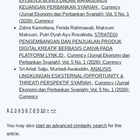
EFISIENSI BISNIS DALAM MANAJEMEN
KEUANGAN PERBANKAN SYARIAH
,
Currency
(Jurnal Ekonomi dan Perbankan Syariah): Vol. 5 No. 1
(2026): Currency
Zahra Kameliana, Ferida Rahmawati, Maksum
Maksum, Putri Dyah Ayu Rosalinda,
STRATEGI
PENGEMBANGAN DAN PENJUALAN PRODUK
DIGITAL KREATIF BERBASIS CANVA PADA
PLATFORM LYNK.ID
,
Currency (Jurnal Ekonomi dan
Perbankan Syariah): Vol. 5 No. 1 (2026): Currency
Sri Artati Salju, Murtiadi Awaluddin,
ANALISIS
LINGKUNGAN ESKSTERNAL (OPPORTUNITY &
THREAT) PERSPEKTIF SYARIAH
,
Currency (Jurnal
Ekonomi dan Perbankan Syariah): Vol. 5 No. 1 (2026):
Currency
1
2
3
4
5
6
7
8
9
10
>
>>
You may also
start an advanced similarity search
for this
article.