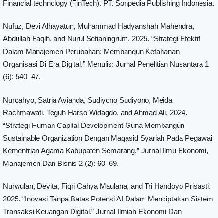
Financial technology (FinTech). PT. Sonpedia Publishing Indonesia.
Nufuz, Devi Alhayatun, Muhammad Hadyanshah Mahendra,
Abdullah Faqih, and Nurul Setianingrum. 2025. “Strategi Efektif
Dalam Manajemen Perubahan: Membangun Ketahanan
Organisasi Di Era Digital.” Menulis: Jurnal Penelitian Nusantara 1
(6): 540–47.
Nurcahyo, Satria Avianda, Sudiyono Sudiyono, Meida
Rachmawati, Teguh Harso Widagdo, and Ahmad Ali. 2024.
“Strategi Human Capital Development Guna Membangun
Sustainable Organization Dengan Maqasid Syariah Pada Pegawai
Kementrian Agama Kabupaten Semarang.” Jurnal Ilmu Ekonomi,
Manajemen Dan Bisnis 2 (2): 60–69.
Nurwulan, Devita, Fiqri Cahya Maulana, and Tri Handoyo Prisasti.
2025. “Inovasi Tanpa Batas Potensi AI Dalam Menciptakan Sistem
Transaksi Keuangan Digital.” Jurnal Ilmiah Ekonomi Dan