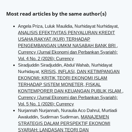
Most read articles by the same author(s)
Angela Priza, Luluk Maulidia, Nurhidayat Nurhidayat,
ANALISIS EFEKTIVITAS PENYALURAN KREDIT
USAHA RAKYAT (KUR) TERHADAP
PENGEMBANGAN UMKM NASABAH BANK BRI
,
Currency (Jurnal Ekonomi dan Perbankan Syariah):
Vol. 4 No. 2 (2026): Currency
Siradjuddin Siradjuddin, Abdul Wahab, Nurhidayat
Nurhidayat,
KRISIS, INFLASI, DAN KETIMPANGAN
EKONOMI: KRITIK TEORI EKONOMI ISLAM
TERHADAP SISTEM MONETER, FISKAL
KONTEMPORER DAN KEUANGAN PUBLIK ISLAM
,
Currency (Jurnal Ekonomi dan Perbankan Syariah):
Vol. 5 No. 1 (2026): Currency
Nurjannah Nurjannah, Nuraulia Aco Dahrul, Murtiadi
Awaluddin, Sudirman Sudirman,
MANAJEMEN
STRATEGIS DALAM PERSPEKTIF EKONOMI
SYARIAH: LANDASAN TEORI DAN