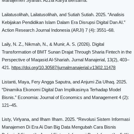
Manajemen Syariah. Azzia Karya Bersama.
Lailatusolihah, Lailatusolihah, and Sutiah Sutiah. 2025. “Analisis
Kebijakan Pendidikan Islam Dalam Era Disrupsi Digital Dan AI.”
Action Research Journal Indonesia (ARJI) 7 (4): 3551–68.
Laily, N. Z., Nikmah, N., & Munir, A. S. (2026). Digital
Transformation of BMT Sunan Drajat Through Sharia Fintech in the
Perspective of Maqasid Al-Shariah. Jurnal Manajerial, 13(2), 403–
421.
https://doi.org/10.30587/jurnalmanajerial.v13i02.11478
Listanti, Maya, Fery Angga Saputra, and Anjumi Zia Ulhaq. 2025.
“Dinamika Ekonomi Digital Dan Implikasinya Terhadap Model
Bisnis.” Economia: Journal of Economics and Management 4 (2):
121–45.
Listy, Virlyana, and Ilham Ilham. 2025. “Revolusi Sistem Informasi
Manajemen Di Era Ai Dan Big Data Mengubah Cara Bisnis