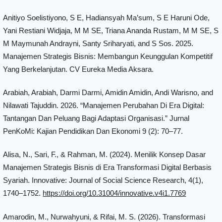
Anitiyo Soelistiyono, S E, Hadiansyah Ma’sum, S E Haruni Ode,
Yani Restiani Widjaja, M M SE, Triana Ananda Rustam, M M SE, S
M Maymunah Andrayni, Santy Sriharyati, and S Sos. 2025.
Manajemen Strategis Bisnis: Membangun Keunggulan Kompetitif
Yang Berkelanjutan. CV Eureka Media Aksara.
Arabiah, Arabiah, Darmi Darmi, Amidin Amidin, Andi Warisno, and
Nilawati Tajuddin. 2026. “Manajemen Perubahan Di Era Digital:
Tantangan Dan Peluang Bagi Adaptasi Organisasi.” Jurnal
PenKoMi: Kajian Pendidikan Dan Ekonomi 9 (2): 70–77.
Alisa, N., Sari, F., & Rahman, M. (2024). Menilik Konsep Dasar
Manajemen Strategis Bisnis di Era Transformasi Digital Berbasis
Syariah. Innovative: Journal of Social Science Research, 4(1),
1740–1752.
https://doi.org/10.31004/innovative.v4i1.7769
Amarodin, M., Nurwahyuni, & Rifai, M. S. (2026). Transformasi