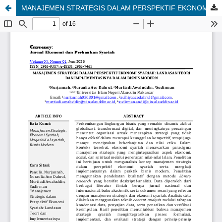
MANAJEMEN STRATEGIS DALAM PERSPEKTIF EKONOMI SYARIAH: LANDASAN TEORI DAN IMPLEMENTASINYA DALAM BISNIS MODERN