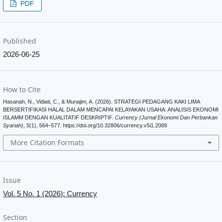
PDF
Published
2026-06-25
How to Cite
Hasanah, N., Vidiati, C., & Munajim, A. (2026). STRATEGI PEDAGANG KAKI LIMA
BERSERTIFIKASI HALAL DALAM MENCAPAI KELAYAKAN USAHA: ANALISIS EKONOMI
ISLAMM DENGAN KUALITATIF DESKRIPTIF.
Currency (Jurnal Ekonomi Dan Perbankan
Syariah)
,
5
(1), 564–577. https://doi.org/10.32806/currency.v5i1.2089
More Citation Formats
Issue
Vol. 5 No. 1 (2026): Currency
Section