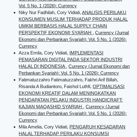
Vol. 5 No. 1 (2026): Currency
Niky Nur Fadhilah, Cory Vidiati,
ANALISIS PERILAKU
KONSUMEN MUSLIM TERHADAP PRODUK HALAL
UMKM BERBASIS HALAL SUPPLY CHAIN
PERSPEKTIF EKONOMI SYARIAH
,
Currency (Jurnal
Ekonomi dan Perbankan Syariah): Vol. 5 No. 1 (2026):
Currency
Azza Emila, Cory Vidiati,
IMPLEMENTASI
PEMASARAN DIGITAL PADA SEKTOR INDUSTRI
HALAL DI INDONESIA
,
Currency (Jurnal Ekonomi dan
Perbankan Syariah): Vol. 5 No. 1 (2026): Currency
Fatimatuzzahro Fatimatuzzahro, Fakhri Arif Billah,
Risanda A Budiantoro, Faishol Luthfi,
OPTIMALISASI
EKONOMI KREATIF DALAM MENINGKATKAN
PENDAPATAN PELAKU INDUSTRI HANDICRAFT:
KAJIAN MAQASHID SYARIAH
,
Currency (Jurnal
Ekonomi dan Perbankan Syariah): Vol. 5 No. 1 (2026):
Currency
Mila Amelia, Cory Vidiati,
PENGARUH KESADARAN
HALAL TERHADAP PERILAKU KONSUMSI