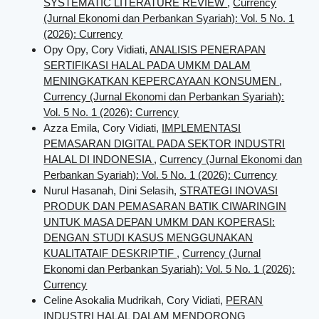
SYSTEMATIC LITERATURE REVIEW
,
Currency
(Jurnal Ekonomi dan Perbankan Syariah): Vol. 5 No. 1
(2026): Currency
Opy Opy, Cory Vidiati,
ANALISIS PENERAPAN
SERTIFIKASI HALAL PADA UMKM DALAM
MENINGKATKAN KEPERCAYAAN KONSUMEN
,
Currency (Jurnal Ekonomi dan Perbankan Syariah):
Vol. 5 No. 1 (2026): Currency
Azza Emila, Cory Vidiati,
IMPLEMENTASI
PEMASARAN DIGITAL PADA SEKTOR INDUSTRI
HALAL DI INDONESIA
,
Currency (Jurnal Ekonomi dan
Perbankan Syariah): Vol. 5 No. 1 (2026): Currency
Nurul Hasanah, Dini Selasih,
STRATEGI INOVASI
PRODUK DAN PEMASARAN BATIK CIWARINGIN
UNTUK MASA DEPAN UMKM DAN KOPERASI:
DENGAN STUDI KASUS MENGGUNAKAN
KUALITATAIF DESKRIPTIF
,
Currency (Jurnal
Ekonomi dan Perbankan Syariah): Vol. 5 No. 1 (2026):
Currency
Celine Asokalia Mudrikah, Cory Vidiati,
PERAN
INDUSTRI HALAL DALAM MENDORONG