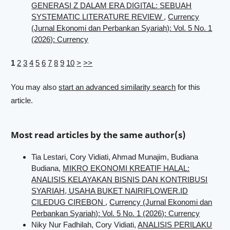
GENERASI Z DALAM ERA DIGITAL: SEBUAH
SYSTEMATIC LITERATURE REVIEW
,
Currency
(Jurnal Ekonomi dan Perbankan Syariah): Vol. 5 No. 1
(2026): Currency
1
2
3
4
5
6
7
8
9
10
>
>>
You may also
start an advanced similarity search
for this
article.
Most read articles by the same author(s)
Tia Lestari, Cory Vidiati, Ahmad Munajim, Budiana
Budiana,
MIKRO EKONOMI KREATIF HALAL:
ANALISIS KELAYAKAN BISNIS DAN KONTRIBUSI
SYARIAH, USAHA BUKET NAIRIFLOWER.ID
CILEDUG CIREBON
,
Currency (Jurnal Ekonomi dan
Perbankan Syariah): Vol. 5 No. 1 (2026): Currency
Niky Nur Fadhilah, Cory Vidiati,
ANALISIS PERILAKU