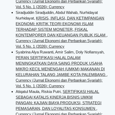
Currency (Jurnal Ekonomi dan Perbankan Syariah):
Vol. 5 No. 1 (2026): Currency
Siradjuddin Siradjuddin, Abdul Wahab, Nurhidayat
Nurhidayat,
KRISIS, INFLASI, DAN KETIMPANGAN
EKONOMI: KRITIK TEORI EKONOMI ISLAM
TERHADAP SISTEM MONETER, FISKAL
KONTEMPORER DAN KEUANGAN PUBLIK ISLAM
,
Currency (Jurnal Ekonomi dan Perbankan Syariah):
Vol. 5 No. 1 (2026): Currency
Syabrina Alya Ruwanti, Amir Salim, Doly Nofiansyah,
PERAN SERTIFIKASI HALAL DALAM
MENINGKATKAN DAYA SAING PRODUK USAHA
MIKRO KECIL MENENGAH (UMKM) MAKANAN DI
KELURAHAN TALANG JAMBE KOTA PALEMBANG
,
Currency (Jurnal Ekonomi dan Perbankan Syariah):
Vol. 5 No. 1 (2026): Currency
Atiqatul Maula, Riskia Putri,
SERTIFIKASI HALAL
SEBAGAI KATALIS KINERJA BISNIS UMKM
PANGAN: KAJIAN BIAYA PRODUKSI, STRATEGI
PEMASARAN, DAN LOYALITAS KONSUMEN
,
Currency (Jurnal Ekonomi dan Perbankan Syariah):