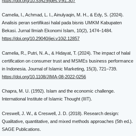
https://doi.org/10.53429/jdes.v9i1.307
Camelia, I., Achmad, L. I., Ainulyaqin, M. H., & Edy, S. (2024).
Analisis peran sertifikasi halal pada bisnis UMKM Kabupaten
Bekasi. Jurnal Ilmiah Ekonomi Islam, 10(2), 1474–1484.
https://doi.org/10.29040/jiei.v10i2.12857
Camelia, R., Putri, N. A., & Hidayat, T. (2024). The impact of halal
certification on consumer trust and MSMEs business performance
in Indonesia. Journal of Islamic Marketing, 15(3), 721–739.
https://doi.org/10.1108/JIMA-08-2022-0256
Chapra, M. U. (1992). Islam and the economic challenge.
International Institute of Islamic Thought (IIIT).
Creswell, J. W., & Creswell, J. D. (2018). Research design:
Qualitative, quantitative, and mixed methods approaches (5th ed.).
SAGE Publications.