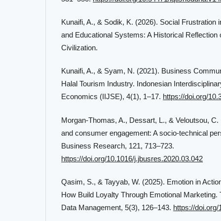
Kunaifi, A., & Sodik, K. (2026). Social Frustratio
and Educational Systems: A Historical Reflection 
Civilization.
Kunaifi, A., & Syam, N. (2021). Business Commun
Halal Tourism Industry. Indonesian Interdisciplinar
Economics (IIJSE), 4(1), 1–17.
https://doi.org/10.
Morgan-Thomas, A., Dessart, L., & Veloutsou, C. 
and consumer engagement: A socio-technical pers
Business Research, 121, 713–723.
https://doi.org/10.1016/j.jbusres.2020.03.042
Qasim, S., & Tayyab, W. (2025). Emotion in Actio
How Build Loyalty Through Emotional Marketing. T
Data Management, 5(3), 126–143.
https://doi.or