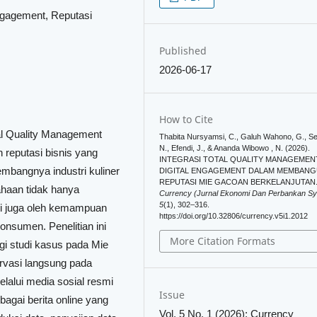
ngagement, Reputasi
Published
2026-06-17
How to Cite
otal Quality Management
Thabita Nursyamsi, C., Galuh Wahono, G., Se
N., Efendi, J., & Ananda Wibowo , N. (2026).
reputasi bisnis yang
INTEGRASI TOTAL QUALITY MANAGEMEN
mbangnya industri kuliner
DIGITAL ENGAGEMENT DALAM MEMBAN
REPUTASI MIE GACOAN BERKELANJUTAN
haan tidak hanya
Currency (Jurnal Ekonomi Dan Perbankan Sy
5
(1), 302–316.
api juga oleh kemampuan
https://doi.org/10.32806/currency.v5i1.2012
onsumen. Penelitian ini
More Citation Formats
gi studi kasus pada Mie
rvasi langsung pada
elalui media sosial resmi
Issue
bagai berita online yang
Vol. 5 No. 1 (2026): Currency