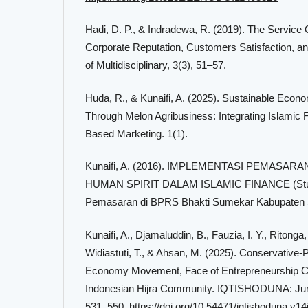
Hadi, D. P., & Indradewa, R. (2019). The Service Q
Corporate Reputation, Customers Satisfaction, a
of Multidisciplinary, 3(3), 51–57.
Huda, R., & Kunaifi, A. (2025). Sustainable Ec
Through Melon Agribusiness: Integrating Islamic
Based Marketing. 1(1).
Kunaifi, A. (2016). IMPLEMENTASI PEMASAR
HUMAN SPIRIT DALAM ISLAMIC FINANCE (Studi
Pemasaran di BPRS Bhakti Sumekar Kabupaten 
Kunaifi, A., Djamaluddin, B., Fauzia, I. Y., Ritonga
Widiastuti, T., & Ahsan, M. (2025). Conservative-Po
Economy Movement, Face of Entrepreneurship Co
Indonesian Hijra Community. IQTISHODUNA: Jurn
531–550.
https://doi.org/10.54471/iqtishoduna.v14