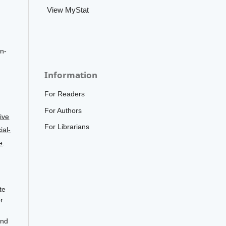
View MyStat
on-
Information
For Readers
For Authors
ive
For Librarians
al-
e
.
te
r
and