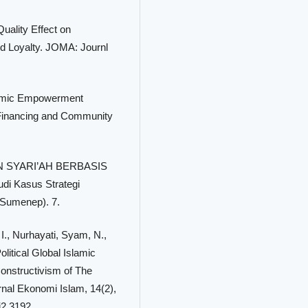
uality Effect on
nd Loyalty. JOMA: Journl
onomic Empowerment
 Financing and Community
AN SYARI’AH BERBASIS
 Kasus Strategi
Sumenep). 7.
, I., Nurhayati, Syam, N.,
litical Global Islamic
nstructivism of The
al Ekonomi Islam, 14(2),
i2.3192