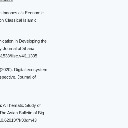
n in Indonesia’s Economic
on Classical Islamic
ication in Developing the
y Journal of Sharia
31538/iijse.v4i1.1305
(2020). Digital ecosystem
pective. Journal of
n: A Thematic Study of
he Asian Bulletin of Big
g/10.62019/7k90dm43