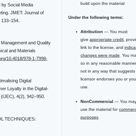
build upon the material
d by Social Media
ting. JMET: Journal of
Under the following terms:
, 133–154.
Attribution
— You must
give
appropriate credit
, prov
ity Management and Quality
link to the license, and
indica
ical and Materials
changes were made
. You m
i.org/10.4018/978-1-7998-
so in any reasonable manner
not in any way that suggests
licensor endorses you or you
imalising Digital
use.
r Loyalty in the Digital-
(IJEC), 4(2), 942–950.
NonCommercial
— You may
use the material for
commerc
purposes
.
ROL TECHNIQUES: