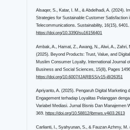
Alsaqer, S., Katar, I. M., & Abdelhadi, A. (2024). 
Strategies for Sustainable Customer Satisfaction
Telecommunications. Sustainability, 16(15), 6401.
https://doi.org/10.3390/su16156401
Ambak, A., Hamat, Z., Awang, N., Alwi, A., Zahri, M.
(2025). Beyond Products: Trust, Value, and Digital
Muslim Consumer Loyalty. International Journal 
Business and Social Sciences, 15(8), Pages 149
https://doi.org/10.6007/IJARBSS/v15-i8/26351
Apriyanto, A. (2025). Pengaruh Digital Marketing
Engagement terhadap Loyalitas Pelanggan denga
Variabel Mediasi. Jurnal Bisnis Dan Manajemen W
369.
https://doi.org/10.58812/jbmws.v4i03.2613
Carlianti, I., Syahyunan, S., & Fauzan Azhmy, M.