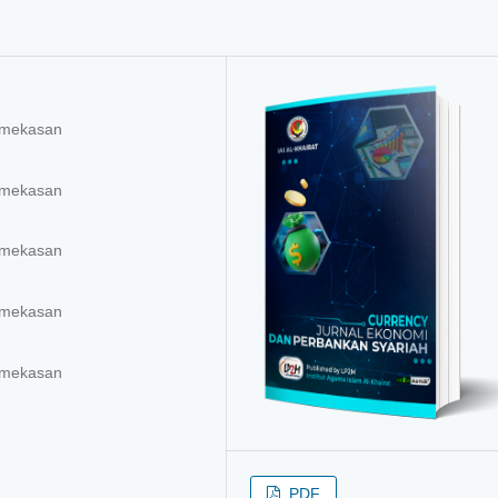
amekasan
amekasan
amekasan
amekasan
amekasan
PDF