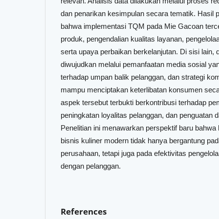
relevan. Analisis data dilakukan melalui proses re
dan penarikan kesimpulan secara tematik. Hasil 
bahwa implementasi TQM pada Mie Gacoan terce
produk, pengendalian kualitas layanan, pengelol
serta upaya perbaikan berkelanjutan. Di sisi lain,
diwujudkan melalui pemanfaatan media sosial yang
terhadap umpan balik pelanggan, dan strategi kom
mampu menciptakan keterlibatan konsumen secara
aspek tersebut terbukti berkontribusi terhadap pe
peningkatan loyalitas pelanggan, dan penguatan 
Penelitian ini menawarkan perspektif baru bahwa 
bisnis kuliner modern tidak hanya bergantung pada
perusahaan, tetapi juga pada efektivitas pengelol
dengan pelanggan.
References