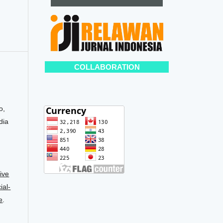
COLLABORATION
o,
dia
ive
al-
e
.