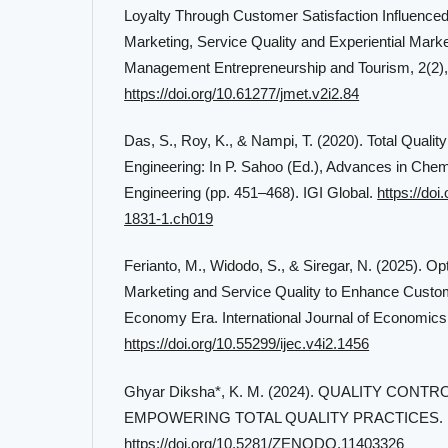
Loyalty Through Customer Satisfaction Influence
Marketing, Service Quality and Experiential Marke
Management Entrepreneurship and Tourism, 2(2)
https://doi.org/10.61277/jmet.v2i2.84
Das, S., Roy, K., & Nampi, T. (2020). Total Qual
Engineering: In P. Sahoo (Ed.), Advances in Chem
Engineering (pp. 451–468). IGI Global.
https://do
1831-1.ch019
Ferianto, M., Widodo, S., & Siregar, N. (2025). Opt
Marketing and Service Quality to Enhance Custome
Economy Era. International Journal of Economics 
https://doi.org/10.55299/ijec.v4i2.1456
Ghyar Diksha*, K. M. (2024). QUALITY CONT
EMPOWERING TOTAL QUALITY PRACTICES.
https://doi.org/10.5281/ZENODO.11403326