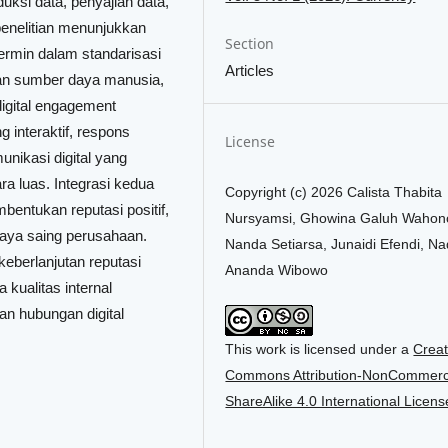
duksi data, penyajian data,
penelitian menunjukkan
Section
rmin dalam standarisasi
Articles
aan sumber daya manusia,
 digital engagement
 interaktif, respons
License
unikasi digital yang
 luas. Integrasi kedua
Copyright (c) 2026 Calista Thabita
mbentukan reputasi positif,
Nursyamsi, Ghowina Galuh Wahon
daya saing perusahaan.
Nanda Setiarsa, Junaidi Efendi, Na
keberlanjutan reputasi
Ananda Wibowo
 kualitas internal
aan hubungan digital
This work is licensed under a
Creat
Commons Attribution-NonCommerci
ShareAlike 4.0 International Licens