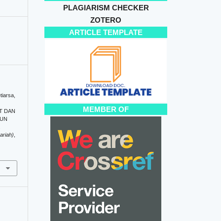
PLAGIARISM CHECKER
ZOTERO
ARTICLE TEMPLATE
tiarsa,
MEMBER OF
T DAN
GUN
.
ariah)
,