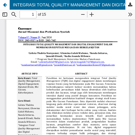
INTEGRASI TOTAL QUALITY MANAGEMENT DAN DIGITAL ENGAGEMENT DALAM MEMBANGUN REPUTASI MIE GACOAN BERKELANJUTAN