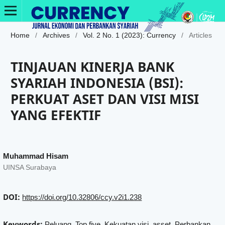
Home
/
Archives
/
Vol. 2 No. 1 (2023): Currency
/
Articles
TINJAUAN KINERJA BANK
SYARIAH INDONESIA (BSI):
PERKUAT ASET DAN VISI MISI
YANG EFEKTIF
Muhammad Hisam
UINSA Surabaya
DOI:
https://doi.org/10.32806/ccy.v2i1.238
Keywords:
Peluang, Top five, Kekuatan visi, asset, Perbankan