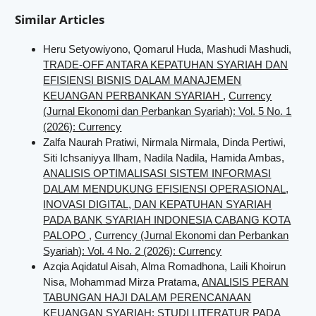
Similar Articles
Heru Setyowiyono, Qomarul Huda, Mashudi Mashudi,
TRADE-OFF ANTARA KEPATUHAN SYARIAH DAN
EFISIENSI BISNIS DALAM MANAJEMEN
KEUANGAN PERBANKAN SYARIAH
,
Currency
(Jurnal Ekonomi dan Perbankan Syariah): Vol. 5 No. 1
(2026): Currency
Zalfa Naurah Pratiwi, Nirmala Nirmala, Dinda Pertiwi,
Siti Ichsaniyya Ilham, Nadila Nadila, Hamida Ambas,
ANALISIS OPTIMALISASI SISTEM INFORMASI
DALAM MENDUKUNG EFISIENSI OPERASIONAL,
INOVASI DIGITAL, DAN KEPATUHAN SYARIAH
PADA BANK SYARIAH INDONESIA CABANG KOTA
PALOPO
,
Currency (Jurnal Ekonomi dan Perbankan
Syariah): Vol. 4 No. 2 (2026): Currency
Azqia Aqidatul Aisah, Alma Romadhona, Laili Khoirun
Nisa, Mohammad Mirza Pratama,
ANALISIS PERAN
TABUNGAN HAJI DALAM PERENCANAAN
KEUANGAN SYARIAH: STUDI LITERATUR PADA