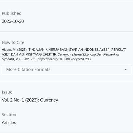
Published
2023-10-30
How to Cite
Hisam, M. (2023). TINJAUAN KINERJA BANK SYARIAH INDONESIA (BSI): PERKUAT
ASET DAN VISI MISI YANG EFEKTIF.
Currency (Jurnal Ekonomi Dan Perbankan
Syariah)
,
2
(1), 202–221. https://doi.org/10.32806/ccy.v2i1.238
More Citation Formats
Issue
Vol. 2 No. 1 (2023): Currency
Section
Articles