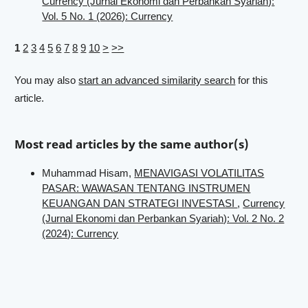
Currency (Jurnal Ekonomi dan Perbankan Syariah):
Vol. 5 No. 1 (2026): Currency
1
2
3
4
5
6
7
8
9
10
>
>>
You may also
start an advanced similarity search
for this
article.
Most read articles by the same author(s)
Muhammad Hisam,
MENAVIGASI VOLATILITAS
PASAR: WAWASAN TENTANG INSTRUMEN
KEUANGAN DAN STRATEGI INVESTASI
,
Currency
(Jurnal Ekonomi dan Perbankan Syariah): Vol. 2 No. 2
(2024): Currency