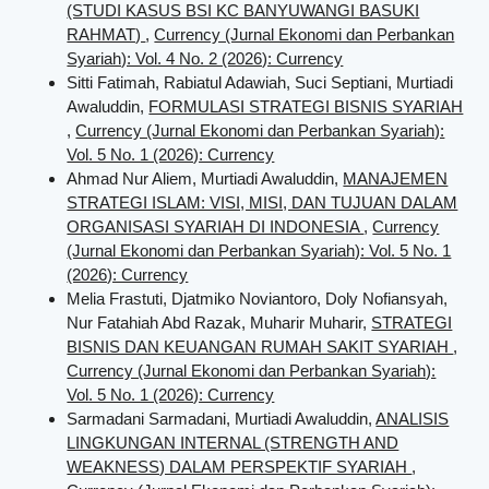
(STUDI KASUS BSI KC BANYUWANGI BASUKI
RAHMAT)
,
Currency (Jurnal Ekonomi dan Perbankan
Syariah): Vol. 4 No. 2 (2026): Currency
Sitti Fatimah, Rabiatul Adawiah, Suci Septiani, Murtiadi
Awaluddin,
FORMULASI STRATEGI BISNIS SYARIAH
,
Currency (Jurnal Ekonomi dan Perbankan Syariah):
Vol. 5 No. 1 (2026): Currency
Ahmad Nur Aliem, Murtiadi Awaluddin,
MANAJEMEN
STRATEGI ISLAM: VISI, MISI, DAN TUJUAN DALAM
ORGANISASI SYARIAH DI INDONESIA
,
Currency
(Jurnal Ekonomi dan Perbankan Syariah): Vol. 5 No. 1
(2026): Currency
Melia Frastuti, Djatmiko Noviantoro, Doly Nofiansyah,
Nur Fatahiah Abd Razak, Muharir Muharir,
STRATEGI
BISNIS DAN KEUANGAN RUMAH SAKIT SYARIAH
,
Currency (Jurnal Ekonomi dan Perbankan Syariah):
Vol. 5 No. 1 (2026): Currency
Sarmadani Sarmadani, Murtiadi Awaluddin,
ANALISIS
LINGKUNGAN INTERNAL (STRENGTH AND
WEAKNESS) DALAM PERSPEKTIF SYARIAH
,