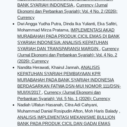
BANK SYARIAH INDONESIA
,
Currency (Jurnal
Ekonomi dan Perbankan Syariah): Vol. 4 No. 2 (2026):
Currency
Dwi Angga Yudha Putra, Dinda Ika Yulianti, Eka Safitri,
Mohammad Mirza Pratama,
IMPLEMENTASI AKAD
MURABAHAH PADA PRODUK CICIL EMAS DI BANK
SYARIAH INDONESIA: ANALISIS KEPATUHAN
SYARIAH DAN TRANSPARANSI MARGIN
,
Currency
(Jurnal Ekonomi dan Perbankan Syariah): Vol. 4 No. 2
(2026): Currency
Nandita Herawati, Khairul Jannah,
ANALISIS
KEPATUHAN SYARIAH PEMBIAYAAN KPR
MURABAHAH PADA BANK SYARIAH INDONESIA
BERDASARKAN FATWA DSN-MUI NOMOR 111/DSN-
MUI/IX/2017
,
Currency (Jurnal Ekonomi dan
Perbankan Syariah): Vol. 5 No. 1 (2026): Currency
Nadiah Ulfatun Hasanah, Citra Adi Cahyani,
Muhammad Danial Rosipudin Afton, Moh Haris Balady ,
ANALISIS IMPLEMENTASI MEKANISME BULLION
BANK PADA PRODUK CICIL DAN GADAI EMAS