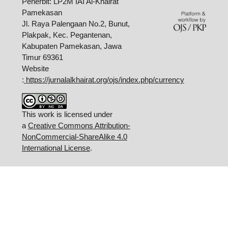
Penerbit: LP2M IAI Al-Khairat
Pamekasan
Jl. Raya Palengaan No.2, Bunut,
Plakpak, Kec. Pegantenan,
Kabupaten Pamekasan, Jawa
Timur 69361
Website
:
https://jurnalalkhairat.org/ojs/index.php/currency
This work is licensed under
a
Creative Commons Attribution-
NonCommercial-ShareAlike 4.0
International License
.