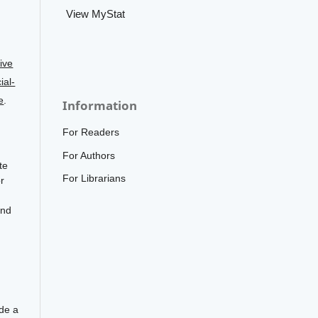
View MyStat
ive
al-
e
.
Information
For Readers
For Authors
te
For Librarians
r
and
ide a