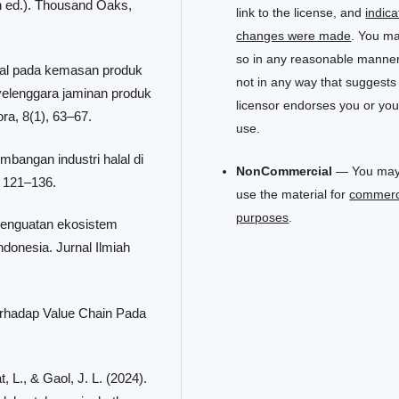
h ed.). Thousand Oaks,
link to the license, and
indica
changes were made
. You m
so in any reasonable manner
halal pada kemasan produk
not in any way that suggests
yelenggara jaminan produk
licensor endorses you or you
ra, 8(1), 63–67.
use.
bangan industri halal di
NonCommercial
— You may
, 121–136.
use the material for
commerc
purposes
.
 Penguatan ekosistem
Indonesia. Jurnal Ilmiah
Terhadap Value Chain Pada
t, L., & Gaol, J. L. (2024).