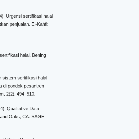
4). Urgensi sertifikasi halal
tkan penjualan. El-Kahfi:
rtifikasi halal. Bening
sistem sertifikasi halal
a di pondok pesantren
, 2(2), 494–510.
4). Qualitative Data
usand Oaks, CA: SAGE