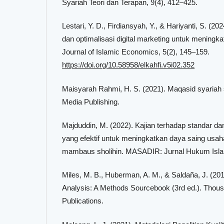
Syariah Teori dan Terapan, 9(4), 412–425.
Lestari, Y. D., Firdiansyah, Y., & Hariyanti, S. (202
dan optimalisasi digital marketing untuk meningka
Journal of Islamic Economics, 5(2), 145–159.
https://doi.org/10.58958/elkahfi.v5i02.352
Maisyarah Rahmi, H. S. (2021). Maqasid syariah se
Media Publishing.
Majduddin, M. (2022). Kajian terhadap standar dan 
yang efektif untuk meningkatkan daya saing usah
mambaus sholihin. MASADIR: Jurnal Hukum Islam
Miles, M. B., Huberman, A. M., & Saldaña, J. (201
Analysis: A Methods Sourcebook (3rd ed.). Tho
Publications.