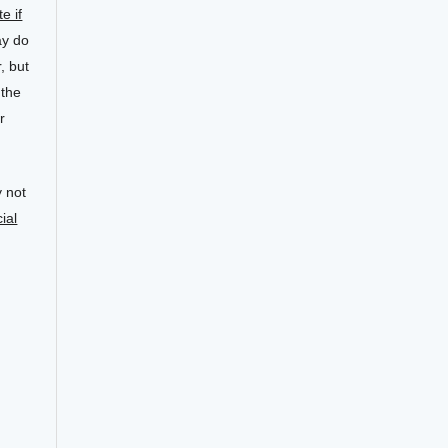
te if
ay do
, but
 the
r
 not
ial