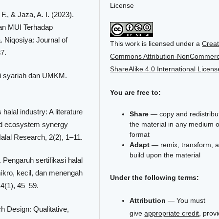
License
F., & Jaza, A. I. (2023).
Dan MUI Terhadap
. Niqosiya: Journal of
This work is licensed under a
Creat
7.
Commons Attribution-NonCommerci
ShareAlike 4.0 International Licens
si syariah dan UMKM.
You are free to:
halal industry: A literature
Share
— copy and redistribu
 and ecosystem synergy
the material in any medium o
format
alal Research, 2(2), 1–11.
Adapt
— remix, transform, 
build upon the material
 Pengaruh sertifikasi halal
kro, kecil, dan menengah
Under the following terms:
4(1), 45–59.
Attribution
— You must
h Design: Qualitative,
give
appropriate credit
, prov