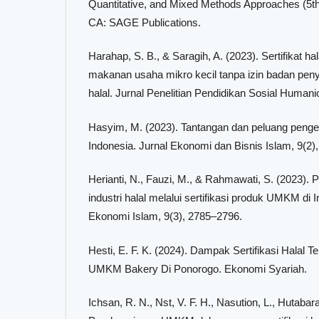
Quantitative, and Mixed Methods Approaches (5t
CA: SAGE Publications.
Harahap, S. B., & Saragih, A. (2023). Sertifikat 
makanan usaha mikro kecil tanpa izin badan pen
halal. Jurnal Penelitian Pendidikan Sosial Humanio
Hasyim, M. (2023). Tantangan dan peluang pengem
Indonesia. Jurnal Ekonomi dan Bisnis Islam, 9(2)
Herianti, N., Fauzi, M., & Rahmawati, S. (2023).
industri halal melalui sertifikasi produk UMKM di 
Ekonomi Islam, 9(3), 2785–2796.
Hesti, E. F. K. (2024). Dampak Sertifikasi Halal 
UMKM Bakery Di Ponorogo. Ekonomi Syariah.
Ichsan, R. N., Nst, V. F. H., Nasution, L., Hutabara