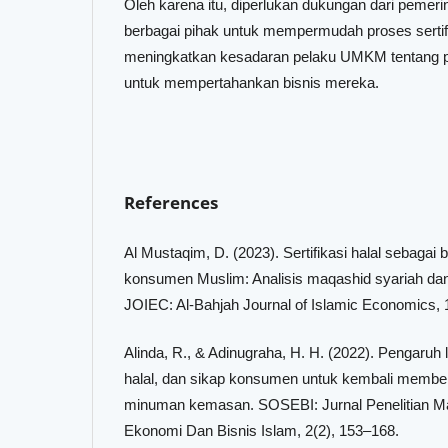
Oleh karena itu, diperlukan dukungan dari pemerin
berbagai pihak untuk mempermudah proses sertifi
meningkatkan kesadaran pelaku UMKM tentang pen
untuk mempertahankan bisnis mereka.
References
Al Mustaqim, D. (2023). Sertifikasi halal sebagai
konsumen Muslim: Analisis maqashid syariah dan
JOIEC: Al-Bahjah Journal of Islamic Economics, 1
Alinda, R., & Adinugraha, H. H. (2022). Pengaruh 
halal, dan sikap konsumen untuk kembali membe
minuman kemasan. SOSEBI: Jurnal Penelitian Ma
Ekonomi Dan Bisnis Islam, 2(2), 153–168.