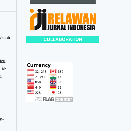
idiati
COLLABORATION
ive
al-
e
.
on-