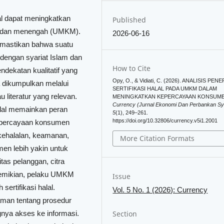
alal dapat meningkatkan
Published
l, dan menengah (UMKM).
2026-06-16
memastikan bahwa suatu
dengan syariat Islam dan
How to Cite
ndekatan kualitatif yang
Opy, O., & Vidiati, C. (2026). ANALISIS PE
a dikumpulkan melalui
SERTIFIKASI HALAL PADA UMKM DALAM
literatur yang relevan.
MENINGKATKAN KEPERCAYAAN KONSUME
Currency (Jurnal Ekonomi Dan Perbankan Sy
halal memainkan peran
5
(1), 249–261.
https://doi.org/10.32806/currency.v5i1.2001
epercayaan konsumen
 kehalalan, keamanan,
More Citation Formats
men lebih yakin untuk
itas pelanggan, citra
demikian, pelaku UMKM
Issue
rtifikasi halal.
Vol. 5 No. 1 (2026): Currency
man tentang prosedur
Section
gnya akses ke informasi.