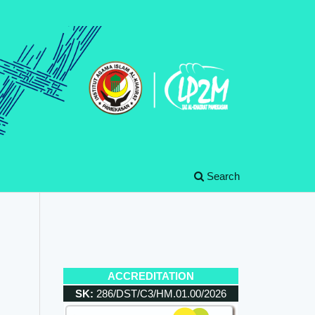
Search
ACCREDITATION
SK:
286/DST/C3/HM.01.00/2026