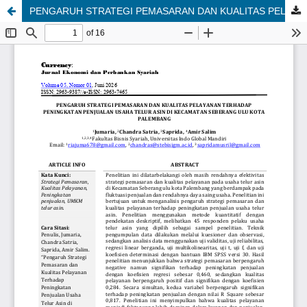
PENGARUH STRATEGI PEMASARAN DAN KUALITAS PELAYANAN TERHADAP PENINGKATAN PENJUALAN USAHA TELUR ASIN DI KECAMATAN SEBERANG ULU KOTA PALEMBANG