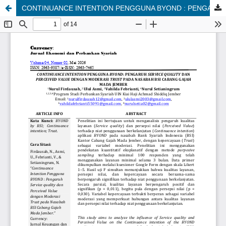
CONTINUANCE INTENTION PENGGUNA BYOND : PENGARUH SERVICE QUALITY DAN PERCEIVED VALUE DENGAN MODERASI TRUST PADA NASABAH BSI CABANG GAJAH MADA JEMBER