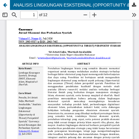
ANALISIS LINGKUNGAN ESKSTERNAL (OPPORTUNITY & THREAT) PERSPEKTIF SYARIAH