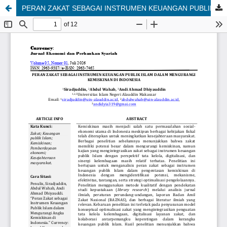
PERAN ZAKAT SEBAGAI INSTRUMEN KEUANGAN PUBLIK ISLAM DALAM MENGURANGI KEMISKINAN DI INDONESIA