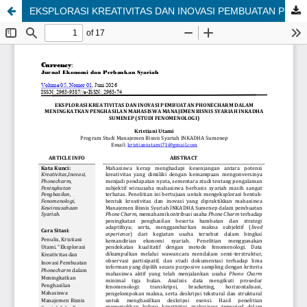
EKSPLORASI KREATIVITAS DAN INOVASI PEMBUATAN PHONECHARM DALAM MENINGKATKAN PENGHASILAN MAHASISWA MANAJEMEN BISNIS SYARIAH INKADHA SUMENEP (STUDI FENOMENOLOGI)