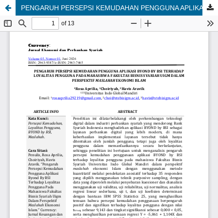
PENGARUH PERSEPSI KEMUDAHAN PENGGUNA APLIKASI BYOND BY BSI TERHADAP LOYALITAS PENGGUNA PADA MAHASISWA FAKULTAS BISNIS SYARIAH UIGM DALAM PERSPEKTIF MASLAHAH EKONOMI ISLAM