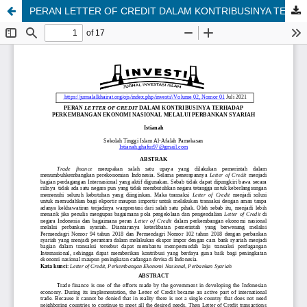
PERAN LETTER OF CREDIT DALAM KONTRIBUSINYA TERHADAP PERKEMBANGAN EKONOMI NASIONAL MELALUI PERBANKAN SYARIAH